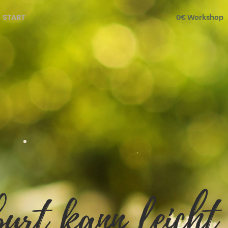
START
0€ Workshop
urt kann leicht 